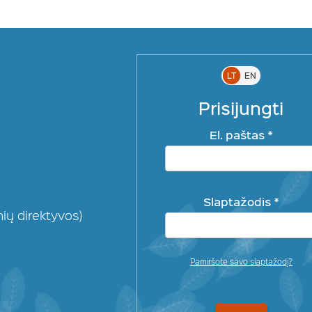
LT
EN
Prisijungti
El. paštas *
Slaptažodis *
ių direktyvos)
Pamiršote savo slaptažodį?