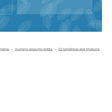
ntaktai
Duomenų apsaugos politika
ES pareiškimas apie privatumą